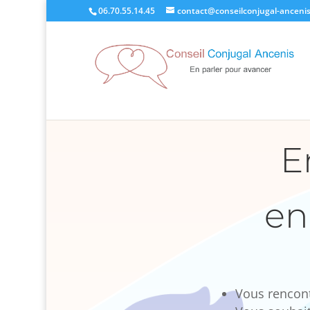
06.70.55.14.45
contact@conseilconjugal-ancenis
En
en
Vous rencontr