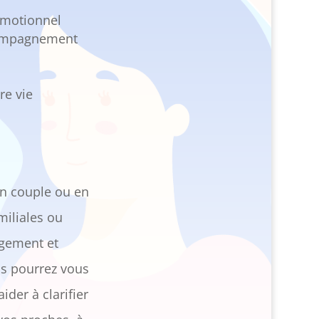
émotionnel
ccompagnement
re vie
n couple ou en
miliales ou
ugement et
us pourrez vous
der à clarifier