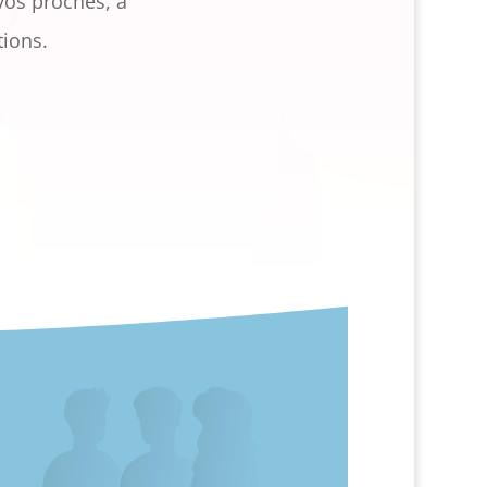
os proches, à
tions.