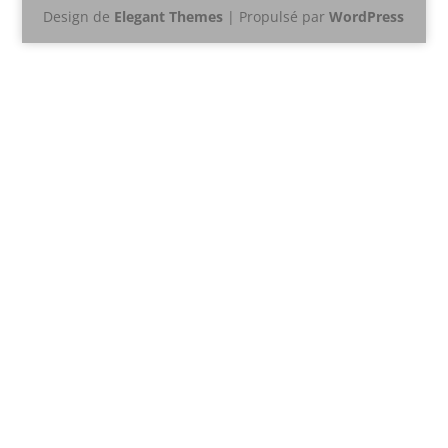
Design de
Elegant Themes
| Propulsé par
WordPress