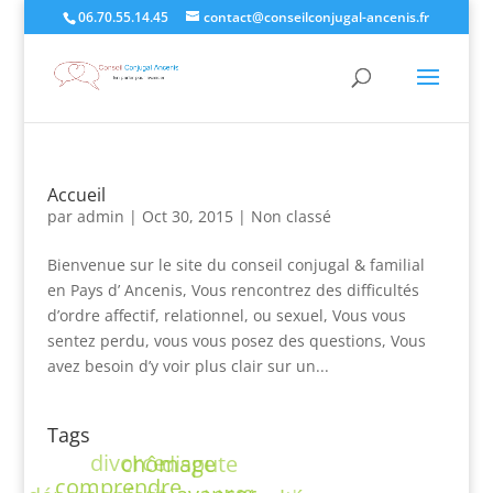
06.70.55.14.45
contact@conseilconjugal-ancenis.fr
Accueil
par
admin
|
Oct 30, 2015
|
Non classé
Bienvenue sur le site du conseil conjugal & familial
en Pays d’ Ancenis, Vous rencontrez des difficultés
d’ordre affectif, relationnel, ou sexuel, Vous vous
sentez perdu, vous vous posez des questions, Vous
avez besoin d’y voir plus clair sur un...
Tags
divorce
chômage
dispute
comprendre