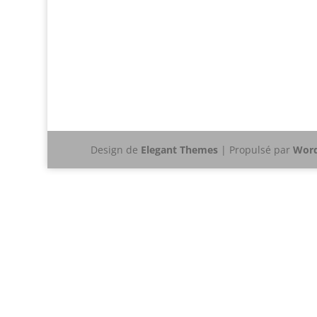
Design de
Elegant Themes
| Propulsé par
Word